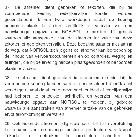
37. De afnemer dient gebreken of tekorten, die bij de
voornoemde keuring redelijkerwijze konden worden
geconstateerd, binnen twee werkdagen nadat de keuring
behoorde plaats te vinden schriftelijk en voorzien van een
nauwkeurige opgave aan NOFISOL te melden, bij gebrek
waarvan alle aanspraken van de afnemer ter zake van deze
tekorten of gebreken vervallen. Deze bepaling staat er niet aan in
de weg, dat NOFISOL zich jegens de afnemer kan beroepen op
de inhoud van vervoersdocumenten en op controles, weging en
tellingen, die bij de levering hebben plaatsgevonden of behoorden
plaats te vinden.
38. De afnemer dient gebreken in producten die niet bij de
voornoemde keuring konden worden geconstateerd uiterlijk acht
werkdagen nadat de afnemer deze heeft ontdekt of redelijkerwijze
had behoren te ontdekken schriftelijk en voorzien van een
nauwkeurige opgave aan NOFISOL te melden, bij gebreke
waarvan alle aanspraken van afnemer terzake van de gebreken
en/of tekortkomingen vervallen.
39. Ook indien de afnemer tijdig reclameert, blijft zijn verplichting
tot afname van de overige bestelde producten van kracht.
Tekorten of gebreken in producten schorten de