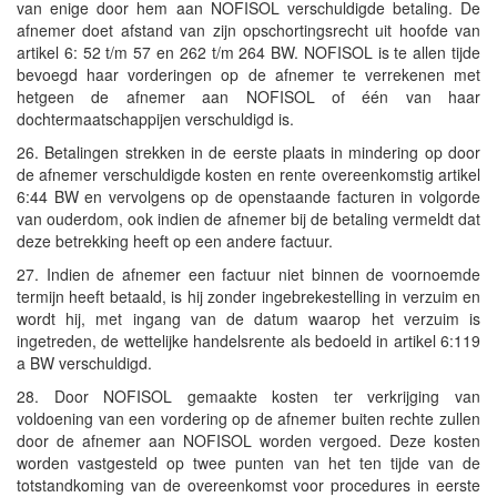
van enige door hem aan NOFISOL verschuldigde betaling. De
afnemer doet afstand van zijn opschortingsrecht uit hoofde van
artikel 6: 52 t/m 57 en 262 t/m 264 BW. NOFISOL is te allen tijde
bevoegd haar vorderingen op de afnemer te verrekenen met
hetgeen de afnemer aan NOFISOL of één van haar
dochtermaatschappijen verschuldigd is.
26. Betalingen strekken in de eerste plaats in mindering op door
de afnemer verschuldigde kosten en rente overeenkomstig artikel
6:44 BW en vervolgens op de openstaande facturen in volgorde
van ouderdom, ook indien de afnemer bij de betaling vermeldt dat
deze betrekking heeft op een andere factuur.
27. Indien de afnemer een factuur niet binnen de voornoemde
termijn heeft betaald, is hij zonder ingebrekestelling in verzuim en
wordt hij, met ingang van de datum waarop het verzuim is
ingetreden, de wettelijke handelsrente als bedoeld in artikel 6:119
a BW verschuldigd.
28. Door NOFISOL gemaakte kosten ter verkrijging van
voldoening van een vordering op de afnemer buiten rechte zullen
door de afnemer aan NOFISOL worden vergoed. Deze kosten
worden vastgesteld op twee punten van het ten tijde van de
totstandkoming van de overeenkomst voor procedures in eerste